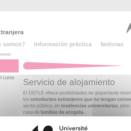
tranjera
s somos?
Información práctica
Noticias
amiento
el curso
Servicio de alojamiento
El DEFLE ofrece posibilidades de alojamiento rese
los
estudiantes extranjeros que no tengan conve
sector público, en
residencias universitarias
, pero
casa de
familias de acogida
.
Estos alojamientos tan
sólo
se les proponen a los 
inscritos por la primera vez
en los
cursos de dia
y 