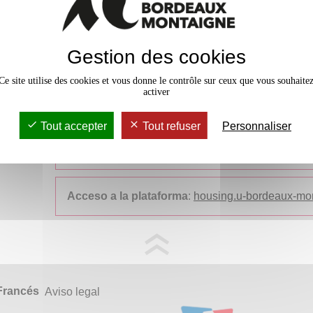
de verano
.
Una plataforma para ayudarle a encontrar alo
Gestion des cookies
Ce site utilise des cookies et vous donne le contrôle sur ceux que vous souhaite
Para facilitar la búsqueda de alojamiento, la Uni
activer
estudiantes y propietarios su plataforma de aloja
con Studapart, la plataforma centraliza las ofertas
Tout accepter
Tout refuser
Personnaliser
inmobiliarias y residencias de estudiantes priva
más
Acceso a la plataforma
:
housing.u-bordeaux-mon
Francés
Aviso legal