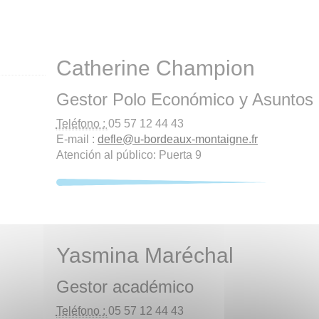
Catherine Champion
Gestor Polo Económico y Asuntos
Teléfono :
05 57 12 44 43
E-mail :
defle
@
u-bordeaux-montaigne.fr
Atención al público: Puerta 9
Yasmina Maréchal
Gestor académico
Teléfono :
05 57 12 44 43