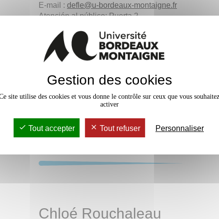
E-mail :
defle
@
u-bordeaux-montaigne.fr
Atención al público: Puerta 2
Gestion des cookies
Laetitia Nadaud
Ce site utilise des cookies et vous donne le contrôle sur ceux que vous souhaite
Gestor académico
activer
Teléfono :
05 57 12 44 43
Tout accepter
Tout refuser
Personnaliser
E-mail :
defle
@
u-bordeaux-montaigne.fr
Atención al público: Puerta 2
Chloé Rouchaleau