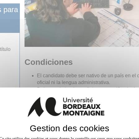
 para
ítulo
Condiciones
El candidato debe ser nativo de un país en el q
oficial ni la lengua administrativa.
Debe ser titular de un diploma o certificado d
título o certificación de acceso a la universidad
Debe tener los 18 años cumplidos.
Deberá proporcionar la fotocopia de su docum
fin de estudios secundarios o de su título unive
francés
Gestion des cookies
Tarifas
Ce site utilise des cookies et vous donne le contrôle sur ceux que vous souhaite