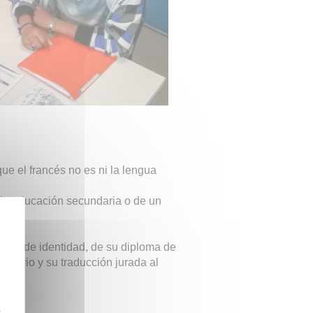
ue el francés no es ni la lengua
e la educación secundaria o de un
.
ento de identidad, de su diploma de
rsitario y su traducción jurada al
z