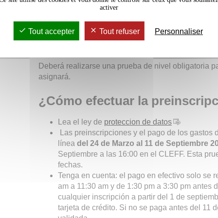
activer
Consulte:
las tarifas de los cursos de noche
Tout accepter
Tout refuser
Personnaliser
Tramites obligatorios
Deberá realizarse una prueba de nivel obligatoria pa
asignará.
¿Cómo efectuar la preinscrip
Lea el ley de
proteccion de datos
Las preinscripciones y el pago de los gastos 
línea
del 24 de Marzo al 11 de Septiembre 
Septiembre a las 16:00 en el CLEFF. Esta prue
fechas.
Tenga en cuenta: el pago en efectivo solo se r
am a 11:30 am y de 1:30 pm a 3:30 pm antes de
cualquier inscripción a partir del 1 de septiem
tarjeta de crédito. Si no se paga antes del 11 