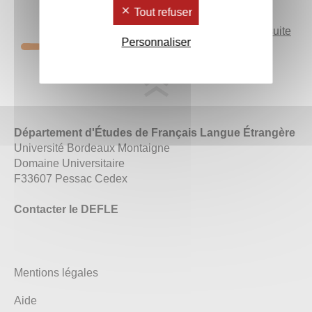
Tout refuser
>> Lire la suite
Personnaliser
Département d'Études de Français Langue Étrangère
Université Bordeaux Montaigne
Domaine Universitaire
F33607 Pessac Cedex
Contacter le DEFLE
Mentions légales
Aide