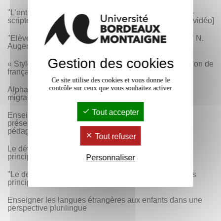
"L’entrée dans l’écrit des adultes peu ou non lecteurs-
scripteurs en français langue seconde". L. Le Ferrec [vidéo]
"Elèves allophones et pratiques de classe inclusives" N.
Auger [vidéo]
Gestion des cookies
« Styles d’enseignement et d’apprentissage en situation de
français langue seconde » F. Chnane Davin [vidéo]
Ce site utilise des cookies et vous donne le
contrôle sur ceux que vous souhaitez activer
Alphabétisation et formation linguistique des adultes
migrants
Tout accepter
Enseigner le FLE-FLS en classes hétérogènes :
présentation d’un dispositif hybride de différenciation
pédagogique"(Vidéo)
Tout refuser
Le développement des compétences orales selon les
principes de l’Approche Neurolinguistique
Personnaliser
"Le développement des compétences orales selon les
principes de l’Approche Neurolinguistique" (Vidéo)
Enseigner les langues étrangères aux enfants dans une
perspective plurilingue