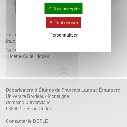
Tout accepter
Tout refuser
Pour ceux qui n'ont pas pu y assister, la
vidéo
est
Personnaliser
disponible. Bon visionnage !
Pour en savoir plus, veuillez prendre contact avec
Marie-Odile Hidden.
Département d'Études de Français Langue Étrangère
Université Bordeaux Montaigne
Domaine Universitaire
F33607 Pessac Cedex
Contacter le DEFLE