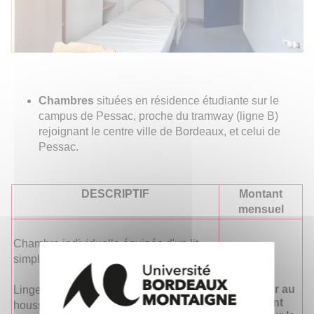
Chambres
situées en résidence étudiante sur le
campus de Pessac, proche du tramway (ligne B)
rejoignant le centre ville de Bordeaux, et celui de
Pessac.
DESCRIPTIF
Montant
mensuel
Chambre individuelle équipée d'un lit
simple, d'un bureau et placard
Se référer au
Linge de lit fourni (couette, oreiller,
montant
housses, drap)