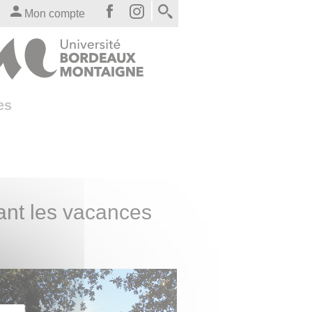
Mon compte
es
nt les vacances