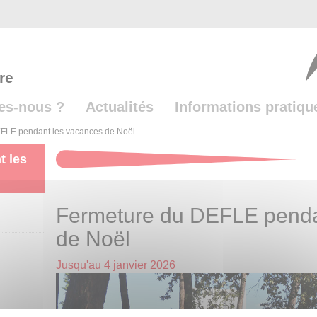
re
es-nous ?
Actualités
Informations pratiqu
FLE pendant les vacances de Noël
t les
Fermeture du DEFLE penda
de Noël
Jusqu'au
4 janvier 2026