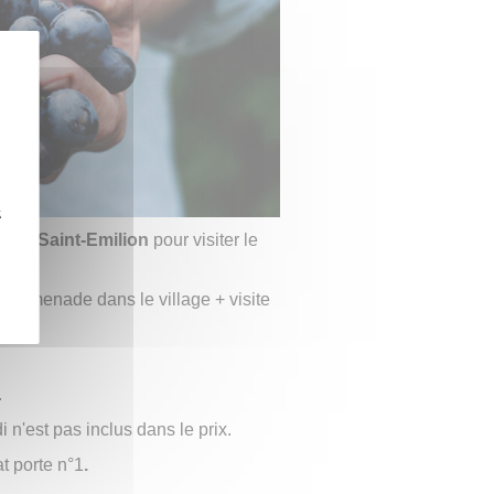
z
ar à Saint-Emilion
pour visiter le
 promenade dans le village + visite
.
i n'est pas inclus dans le prix.
at porte n°1
.