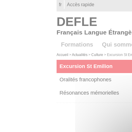
Gestion des cookies
fr
Accès rapide
DEFLE
Français Langue Étrangè
Formations
Qui somm
Accueil
>
Actualités
>
Culture
>
Excursion St Em
Excursion St Emilion
Oralités francophones
Résonances mémorielles