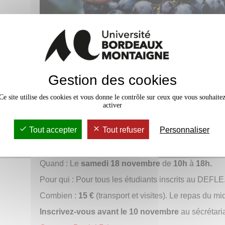
Gestion des cookies
Ce site utilise des cookies et vous donne le contrôle sur ceux que vous souhaite
activer
Le DEFLE vous propose une
excursion
en autoc
village et découvrir les spécialités locales.
Tout accepter
Tout refuser
Personnaliser
Programme complet : Visite de l'église souterraine +
d'un château St Emilion grand cru avec dégustation.
Quand : Le
samedi 18 novembre
de
10h
à
18h.
Pour qui : Pour tous les étudiants inscrits au DEFLE
Combien :
15 €
(transport et visites). Le repas du mid
Inscrivez-vous avant le 10 novembre
au sécrétari